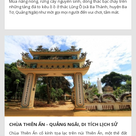
Mùa nắng nóng, rừng cây nguyên sinh, dòng thác bạc chảy trên
những tảng đá to kêu ồ ồ ở thác Lũng Ồ (xã Ba Thành, huyện Ba
Tơ, Quảng Ngãi) như mời gọi mọi người đến vui chơi, tắm mát.
CHÙA THIÊN ẤN - QUẢNG NGÃI, DI TÍCH LỊCH SỬ
CẤP QUỐC GIA
Chùa Thiên Ấn cổ kính tọa lạc trên núi Thiên Ấn, một thế đất