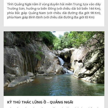
Tỉnh Quảng Ngãi nằm ở vùng duyên hải miền Trung, tựa vào dãy
Trường Sơn, hướng ra biển Đông (với chiều dài bờ biển 144 Km),
phía Bắc giáp Quảng Nam (với chiều dài đường địa giới 98 Km),
phía Nam giáp Bình Định (với chiều dài đường địa giới 83 Km)
KỲ THÚ THÁC LŨNG Ồ - QUẢNG NGÃI