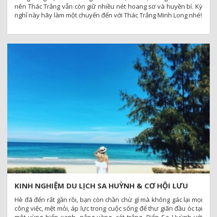
nên Thác Trắng vẫn còn giữ nhiều nét hoang sơ và huyền bí. Kỳ
nghỉ này hãy làm một chuyến đến với Thác Trắng Minh Long nhé!
KINH NGHIỆM DU LỊCH SA HUỲNH & CƠ HỘI LƯU
TRÚ TẠI SA HUỲNH RESORT GIÁ RẺ
Hè đã đến rất gần rồi, bạn còn chần chừ gì mà không gác lại mọi
công việc, mệt mỏi, áp lực trong cuộc sống để thư giãn đầu óc tại
một vùng biển xanh, nắng vàng, cát trắng. Biển Sa Huỳnh với