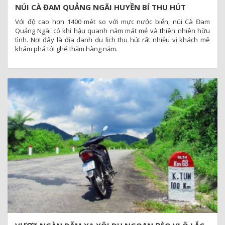
NÚI CÀ ĐAM QUẢNG NGÃI HUYỀN BÍ THU HÚT
NHỮNG NGƯỜI MÊ KHÁM PHÁ
Với độ cao hơn 1400 mét so với mực nước biển, núi Cà Đam
Quảng Ngãi có khí hậu quanh năm mát mẻ và thiên nhiên hữu
tình. Nơi đây là địa danh du lịch thu hút rất nhiều vị khách mê
khám phá tới ghé thăm hàng năm.