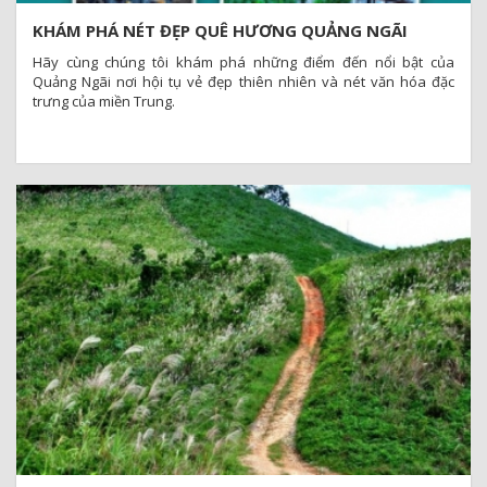
KHÁM PHÁ NÉT ĐẸP QUÊ HƯƠNG QUẢNG NGÃI
Hãy cùng chúng tôi khám phá những điểm đến nổi bật của
Quảng Ngãi nơi hội tụ vẻ đẹp thiên nhiên và nét văn hóa đặc
trưng của miền Trung.