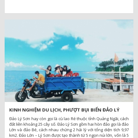
KINH NGHIỆM DU LỊCH, PHƯỢT BỤI BIỂN ĐẢO LÝ
SƠN – QUẢNG NGÃI
Đảo Lý Sơn hay còn gọi là cù lao Ré thuộc tỉnh Quảng Ngãi, cách
đất liền khoảng 25 cây số. Đảo Lý Sơn gồm hai hòn đảo gọi là đảo
Lớn và đảo Bé, cách nhau chừng 2 hải lý với tổng diện tích 9,97
km2. Đảo Lớn – Lý Sơn được tạo thành từ 5 ngọn núi lớn, vốn là 5