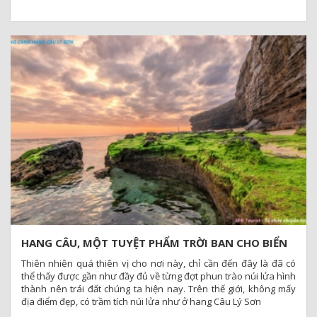
miệng của 1 núi lửa cũ
HANG CÂU, MỘT TUYỆT PHẨM TRỜI BAN CHO BIỂN
LÝ SƠN - QUẢNG NGÃI
Thiên nhiên quá thiên vị cho nơi này, chỉ cần đến đây là đã có
thể thấy được gần như đầy đủ về từng đợt phun trào núi lửa hình
thành nên trái đất chúng ta hiện nay. Trên thế giới, không mấy
địa điểm đẹp, có trầm tích núi lửa như ở hang Câu Lý Sơn