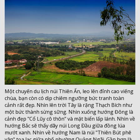
Một chuyến du lịch núi Thiên Ấn, leo lên đỉnh cao viếng
chùa, bạn còn có dịp chiêm ngưỡng bức tranh toàn
cảnh rất đẹp. Nhìn lên trời Tây là rặng Thạch Bích như
một bức thành sừng sững. Nhìn xuống hướng Đông là
cảnh đẹp "Cổ Lũy cô thôn" và mặt biển lấp lánh. Nhìn về
hướng Bắc sẽ thấy dãy núi Long Ðầu giữa đồng lúa
mướt xanh. Nhìn về hướng Nam là núi "Thiên Bút phê
vân" tọa lạc giữa phố phường Quảng Ngãi. Gần hơn là