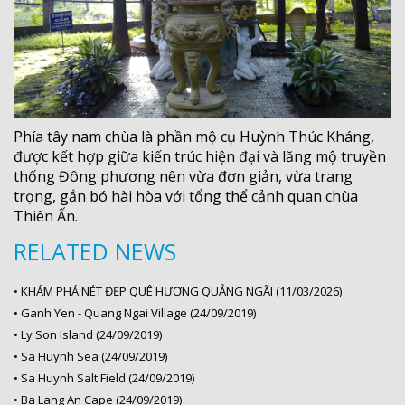
Phía tây nam chùa là phần mộ cụ Huỳnh Thúc Kháng,
được kết hợp giữa kiến trúc hiện đại và lăng mộ truyền
thống Đông phương nên vừa đơn giản, vừa trang
trọng, gắn bó hài hòa với tổng thể cảnh quan chùa
Thiên Ấn.
RELATED NEWS
•
KHÁM PHÁ NÉT ĐẸP QUÊ HƯƠNG QUẢNG NGÃI (11/03/2026)
•
Ganh Yen - Quang Ngai Village (24/09/2019)
•
Ly Son Island (24/09/2019)
•
Sa Huynh Sea (24/09/2019)
•
Sa Huynh Salt Field (24/09/2019)
•
Ba Lang An Cape (24/09/2019)