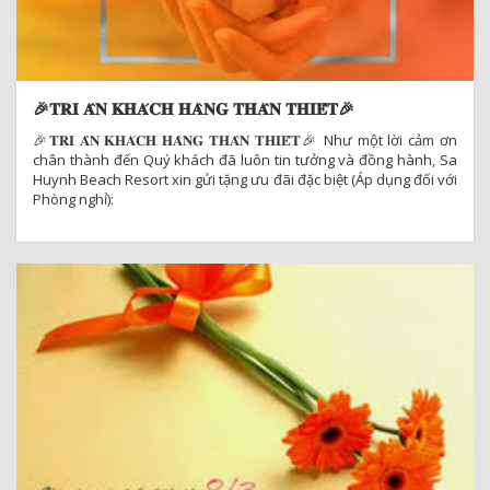
Với khung cảnh biển Sa Huỳnh tuyệt đẹp, không gian rộng rãi,
sang trọng cùng đội ngũ phục vụ chuyên nghiệp, chúng tôi sẽ
giúp bạn có một lễ cưới ấn tượng, ấm cúng và đáng nhớ.
🎉𝐓𝐑𝐈 𝐀̂𝐍 𝐊𝐇𝐀́𝐂𝐇 𝐇𝐀̀𝐍𝐆 𝐓𝐇𝐀̂𝐍 𝐓𝐇𝐈𝐄̂́𝐓️🎉
🎉𝐓𝐑𝐈 𝐀̂𝐍 𝐊𝐇𝐀́𝐂𝐇 𝐇𝐀̀𝐍𝐆 𝐓𝐇𝐀̂𝐍 𝐓𝐇𝐈𝐄̂́𝐓️🎉 Như một lời cảm ơn
chân thành đến Quý khách đã luôn tin tưởng và đồng hành, Sa
Huynh Beach Resort xin gửi tặng ưu đãi đặc biệt (Áp dụng đối với
Phòng nghỉ):