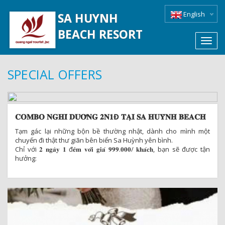
English
SA HUYNH
BEACH RESORT
Toggl
navig
SPECIAL OFFERS
𝐂𝐎𝐌𝐁𝐎 𝐍𝐆𝐇𝐈̉ 𝐃𝐔̛𝐎̛̃𝐍𝐆 𝟐𝐍𝟏Đ 𝐓𝐀̣𝐈 𝐒𝐀 𝐇𝐔𝐘̀𝐍𝐇 𝐁𝐄𝐀𝐂𝐇
𝐑𝐄𝐒𝐎𝐑𝐓
Tạm gác lại những bộn bề thường nhật, dành cho mình một
chuyến đi thật thư giãn bên biển Sa Huỳnh yên bình.
Chỉ với 𝟐 𝐧𝐠𝐚̀𝐲 𝟏 đ𝐞̂𝐦 𝐯𝐨̛́𝐢 𝐠𝐢𝐚́ 𝟗𝟗𝟗.𝟎𝟎𝟎/ 𝐤𝐡𝐚́𝐜𝐡, bạn sẽ được tận
hưởng:
Xe đưa đón sân bay 1 chiều tiện lợi
Không gian nghỉ dưỡng sát biển
Welcome drink chào đón khi nhận phòng
Phòng nghỉ tiện nghi, thoải mái
01 bữa cơm mang hương vị gia đình đậm chất Việt Nam
Thưởng thức buffet sáng/alacarte mỗi ngày