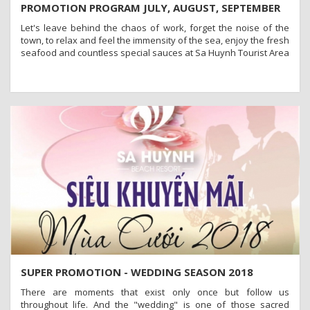
PROMOTION PROGRAM JULY, AUGUST, SEPTEMBER
2018
Let's leave behind the chaos of work, forget the noise of the
town, to relax and feel the immensity of the sea, enjoy the fresh
seafood and countless special sauces at Sa Huynh Tourist Area
SUPER PROMOTION - WEDDING SEASON 2018
There are moments that exist only once but follow us
throughout life. And the "wedding" is one of those sacred