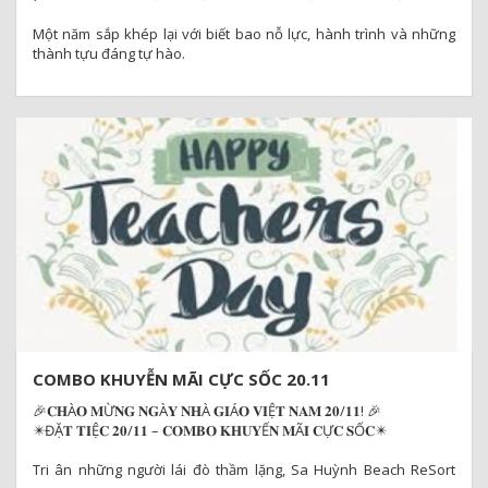
Một năm sắp khép lại với biết bao nỗ lực, hành trình và những
thành tựu đáng tự hào.
Đây chính là thời điểm để quý khách hàng nói chung và các
doanh nghiệp nói riêng cùng nhìn lại chặng đường đã qua, tri ân
những cống hiến thầm lặng và tiếp thêm năng lượng để sẵn sàng
bước vào một năm mới rực rỡ hơn, thành công hơn
COMBO KHUYỄN MÃI CỰC SỐC 20.11
🎉𝐂𝐇À𝐎 𝐌Ừ𝐍𝐆 𝐍𝐆À𝐘 𝐍𝐇À 𝐆𝐈Á𝐎 𝐕𝐈Ệ𝐓 𝐍𝐀𝐌 𝟐𝟎/𝟏𝟏! 🎉
️️✴️ĐẶ𝐓 𝐓𝐈Ệ𝐂 𝟐𝟎/𝟏𝟏 – 𝐂𝐎𝐌𝐁𝐎 𝐊𝐇𝐔𝐘Ế𝐍 𝐌Ã𝐈 𝐂Ự𝐂 𝐒Ố𝐂✴️
Tri ân những người lái đò thầm lặng, Sa Huỳnh Beach ReSort