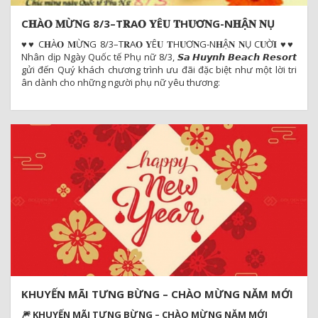
C𝐇À𝐎 𝐌Ừ𝐍G 8/3–T𝐑A𝐎 𝐘Ê𝐔 𝐓H𝐔̛Ơ𝐍G-N𝐇Ậ𝐍 𝐍Ụ
C𝐔̛Ờ𝐈
♥️♥️ C𝐇À𝐎 𝐌Ừ𝐍G 8/3–T𝐑A𝐎 𝐘Ê𝐔 𝐓H𝐔̛Ơ𝐍G-N𝐇Ậ𝐍 𝐍Ụ C𝐔̛Ờ𝐈 ♥️♥️
Nhân dịp Ngày Quốc tế Phụ nữ 8/3, 𝙎𝙖 𝙃𝙪𝙮𝙣𝙝 𝘽𝙚𝙖𝙘𝙝 𝙍𝙚𝙨𝙤𝙧𝙩
gửi đến Quý khách chương trình ưu đãi đặc biệt như một lời tri
ân dành cho những người phụ nữ yêu thương:
KHUYẾN MÃI TƯNG BỪNG – CHÀO MỪNG NĂM MỚI
2026
🎆 KHUYẾN MÃI TƯNG BỪNG – CHÀO MỪNG NĂM MỚI