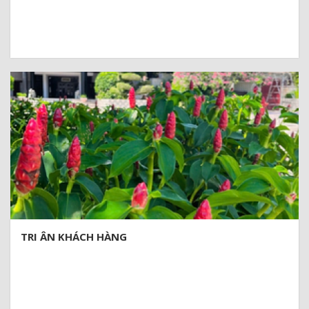
trong hành trình trải nghiệm này:
SA HUỲNH – ĐẦM AN KHÊ - NHÀ TRƯNG BÀY VĂN HOÁ SA
HUỲNH – LÀNG
GÒ CỎ
(Thời gian: nửa ngày (buổi sáng); Phương tiện Ô tô)
Giá bán: 450.000đ/ khách – giá dành cho 2 khách
TRI ÂN KHÁCH HÀNG