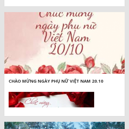
dành tặng ưu đãi đặc biệt cho quý Thầy Cô, Học sinh – Sinh viên
và Cán bộ, nhân viên làm trong ngành giáo dục đặt tiệc tri ân
thầy cô.
💝 Combo hấp dẫn – Giá ưu đãi – Dịch vụ chu đáo
CHÀO MỪNG NGÀY PHỤ NỮ VIỆT NAM 20.10