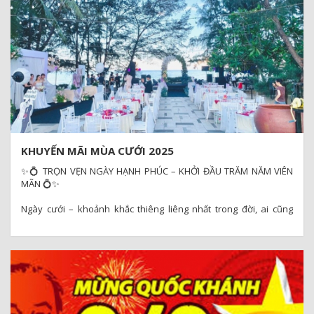
Happy Vietnamese Women’s Day 20/10 💕
🎉 MỪNG NGÀY PHỤ NỮ VIỆT NAM 20/10 – TRAO YÊU THƯƠNG,
NHẬN ƯU ĐÃI! 🌊
KHUYẾN MÃI MÙA CƯỚI 2025
✨💍 TRỌN VẸN NGÀY HẠNH PHÚC – KHỞI ĐẦU TRĂM NĂM VIÊN
MÃN 💍✨
Ngày cưới – khoảnh khắc thiêng liêng nhất trong đời, ai cũng
mong muốn được tổ chức thật hoàn hảo và đáng nhớ.