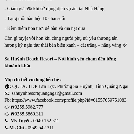
- Giảm giá 5% khi sử dụng dịch vụ ăn tại Nhà Hàng
- Tặng mỗi bàn tiệc 10 chai suối
- Kèm thêm hoa tươi để bàn và đĩa hạt dưa
Còn gì tuyệt vời hơn khi cùng người phụ nữ yêu thương tận
hưởng kỳ nghỉ thư thái bên biển xanh – cát trắng – nắng vàng 💛
Sa Huỳnh Beach Resort – Nơi bình yên chạm đến từng
khoảnh khắc
Mọi chi tiết vui lòng liên hệ :
🏠: QL 1A, TDP T𝐚̂́n L𝐨̣̂c, Phường Sa Huỳnh, Tỉnh Quảng Ngãi
📧: sahuynhresortquangngai@gmail.com
Fb: https://www.facebook.com/profile.php?id=61557659751083
👉☎️0𝟐5𝟓.𝟑9𝟖2.7𝟕7
👉☎️0𝟐5𝟓.𝟑8𝟔0.3𝟏1
📞 𝐌s T𝐮y𝐞̂́t - 0949 152 311
📞𝐌s C𝐡i - 0949 542 311