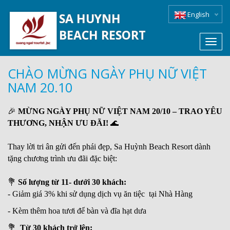
English
SA HUYNH
BEACH RESORT
Toggl
navig
CHÀO MỪNG NGÀY PHỤ NỮ VIỆT
NAM 20.10
🎉
MỪNG NGÀY PHỤ NỮ VIỆT NAM 20/10 – TRAO YÊU
THƯƠNG, NHẬN ƯU ĐÃI!
🌊
Thay lời tri ân gửi đến phái đẹp, Sa Huỳnh Beach Resort dành
tặng chương trình ưu đãi đặc biệt:
💐
Số lượng từ 11- dưới 30 khách:
- Giảm giá 3% khi sử dụng dịch vụ ăn tiệc tại Nhà Hàng
- Kèm thêm hoa tươi để bàn và đĩa hạt dưa
💐
Từ 30 khách trở lên: