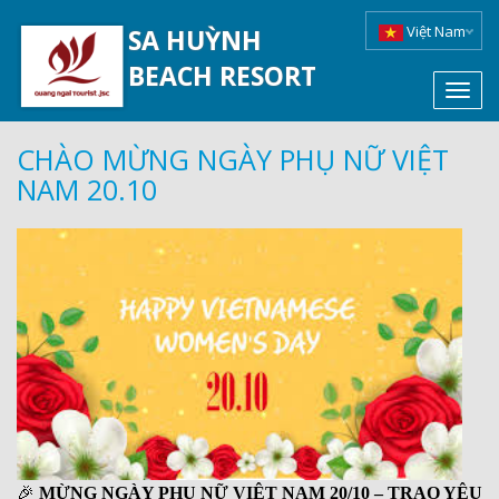
Việt Nam
SA HUỲNH
BEACH RESORT
Toggl
navig
CHÀO MỪNG NGÀY PHỤ NỮ VIỆT
NAM 20.10
🎉
MỪNG NGÀY PHỤ NỮ VIỆT NAM 20/10 – TRAO YÊU