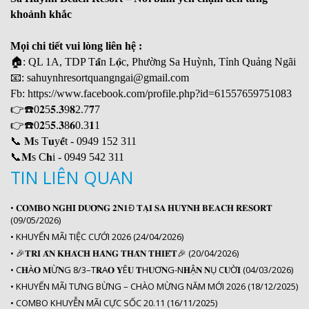
khoảnh khắc
Mọi chi tiết vui lòng liên hệ :
🏠: QL 1A, TDP T𝐚̂́n L𝐨̣̂c, Phường Sa Huỳnh, Tỉnh Quảng Ngãi
📧: sahuynhresortquangngai@gmail.com
Fb: https://www.facebook.com/profile.php?id=61557659751083
👉☎️0𝟐5𝟓.𝟑9𝟖2.7𝟕7
👉☎️0𝟐5𝟓.𝟑8𝟔0.3𝟏1
📞 𝐌s T𝐮y𝐞̂́t - 0949 152 311
📞𝐌s C𝐡i - 0949 542 311
TIN LIÊN QUAN
•
𝐂𝐎𝐌𝐁𝐎 𝐍𝐆𝐇𝐈̉ 𝐃𝐔̛𝐎̛̃𝐍𝐆 𝟐𝐍𝟏Đ 𝐓𝐀̣𝐈 𝐒𝐀 𝐇𝐔𝐘̀𝐍𝐇 𝐁𝐄𝐀𝐂𝐇 𝐑𝐄𝐒𝐎𝐑𝐓
(09/05/2026)
•
KHUYẾN MÃI TIỆC CƯỚI 2026 (24/04/2026)
•
🎉𝐓𝐑𝐈 𝐀̂𝐍 𝐊𝐇𝐀́𝐂𝐇 𝐇𝐀̀𝐍𝐆 𝐓𝐇𝐀̂𝐍 𝐓𝐇𝐈𝐄̂́𝐓️🎉 (20/04/2026)
•
C𝐇À𝐎 𝐌Ừ𝐍G 8/3–T𝐑A𝐎 𝐘Ê𝐔 𝐓H𝐔̛Ơ𝐍G-N𝐇Ậ𝐍 𝐍Ụ C𝐔̛Ờ𝐈 (04/03/2026)
•
KHUYẾN MÃI TƯNG BỪNG – CHÀO MỪNG NĂM MỚI 2026 (18/12/2025)
•
COMBO KHUYỄN MÃI CỰC SỐC 20.11 (16/11/2025)