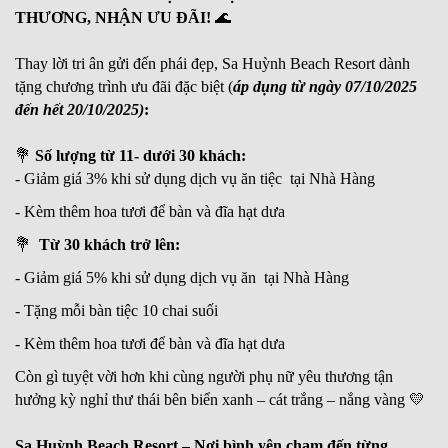
THƯƠNG, NHẬN ƯU ĐÃI!
🌊
Thay lời tri ân gửi đến phái đẹp, Sa Huỳnh Beach Resort dành
tặng chương trình ưu đãi đặc biệt (
áp dụng từ ngày 07/10/2025
đến hết 20/10/2025)
:
💐
Số lượng từ 11- dưới 30 khách:
- Giảm giá 3% khi sử dụng dịch vụ ăn tiệc tại Nhà Hàng
- Kèm thêm hoa tươi để bàn và đĩa hạt dưa
💐
Từ 30 khách trở lên:
- Giảm giá 5% khi sử dụng dịch vụ ăn tại Nhà Hàng
- Tặng mỗi bàn tiệc 10 chai suối
- Kèm thêm hoa tươi để bàn và đĩa hạt dưa
Còn gì tuyệt vời hơn khi cùng người phụ nữ yêu thương tận
hưởng kỳ nghỉ thư thái bên biển xanh – cát trắng – nắng vàng 💛
Sa Huỳnh Beach Resort – Nơi bình yên chạm đến từng