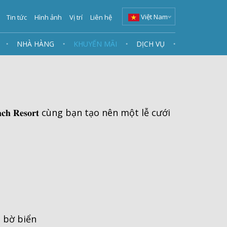
Việt Nam
Tin tức
Hình ảnh
Vị trí
Liên hệ
NHÀ HÀNG
KHUYẾN MÃI
DỊCH VỤ
𝐡 𝐑𝐞𝐬𝐨𝐫𝐭 cùng bạn tạo nên một lễ cưới
n bờ biển