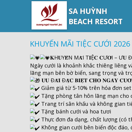
SA HUỲNH
BEACH RESORT
KHUYẾN MÃI TIỆC CƯỚI 2026
𝐊H𝐔Y𝐄̂́N M𝐀̃I T𝐈Ệ𝐂 𝐂Ư𝐎̛́I – Ư𝐔 
Ngày cưới là khoảnh khắc thiêng liêng và đáng
lãng mạn bên bờ biển, sang trọng và tr
𝐔̛𝐔 Đ𝐀̃𝐈 Đ𝐀̣̆𝐂 𝐁𝐈𝐄̣̂𝐓 𝐂𝐇𝐎 𝐍𝐆𝐀̀𝐘 𝐂𝐔̛𝐎̛́
Giảm giá từ 5-10% trên hóa đơn set
Tặng phòng tân hôn lãng mạn cho c
Trang trí sân khấu và không gian ti
Tặng bánh cưới và hoa tươi
Thực đơn đa dạng, chất lượng (có th
Không gian cưới bên biển độc đáo, đ