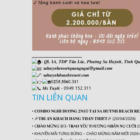
____________________
: 𝑸𝐋 𝟏𝑨, 𝑻𝑫𝑷 𝑻𝐚̂́𝒏 𝑳𝐨̣̂𝒄, 𝑷𝒉𝒖̛𝒐̛̀𝒏𝒈 𝑺𝒂 𝑯𝒖𝒚̀𝒏𝒉, 𝑻𝒊̉𝒏𝒉 𝐐𝒖
: 𝐬𝒂𝐡𝒖𝐲𝒏𝐡𝒓𝐞𝒔𝐨𝒓𝐭𝒒𝐮𝒂𝐧𝒈𝐧𝒈𝐚𝒊@𝒈𝐦𝒂𝐢𝒍.𝒄𝐨𝒎
: 𝐬𝒂𝐡𝒖𝐲𝒏𝐡𝒃𝐞𝒂𝐜𝒉𝐫𝒆𝐬𝒐𝐫𝒕.𝒄𝐨𝒎
0𝟐5𝟓.𝟑8𝟔0.3𝟏1
𝑴𝒔 𝑻𝒖𝒚𝒆̂́𝒕 - 0949 152 311
TIN LIÊN QUAN
•
𝐂𝐎𝐌𝐁𝐎 𝐍𝐆𝐇𝐈̉ 𝐃𝐔̛𝐎̛̃𝐍𝐆 𝟐𝐍𝟏Đ 𝐓𝐀̣𝐈 𝐒𝐀 𝐇𝐔𝐘̀𝐍𝐇 𝐁𝐄𝐀𝐂𝐇
•
🎉𝐓𝐑𝐈 𝐀̂𝐍 𝐊𝐇𝐀́𝐂𝐇 𝐇𝐀̀𝐍𝐆 𝐓𝐇𝐀̂𝐍 𝐓𝐇𝐈𝐄̂́𝐓️🎉 (20/04/2026)
•
C𝐇À𝐎 𝐌Ừ𝐍G 8/3–T𝐑A𝐎 𝐘Ê𝐔 𝐓H𝐔̛Ơ𝐍G-N𝐇Ậ𝐍 𝐍Ụ C𝐔̛Ờ𝐈 
•
KHUYẾN MÃI TƯNG BỪNG – CHÀO MỪNG NĂM MỚI 2026 (