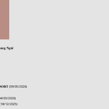
̉𝒏𝐠 𝐍𝒈𝐚̃𝒊
 𝐑𝐄𝐒𝐎𝐑𝐓 (09/05/2026)
(04/03/2026)
18/12/2025)