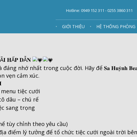
Hotline: 0949 152 311 - 0255 3860 311
GIỚI THIỆU
HỆ THỐNG PHÒNG
ĐÃ𝐈 𝐇Ấ𝐏 𝐃Ẫ𝐍
 nhớ nhất trong cuộc đời. Hãy để 𝐒𝐚 𝐇𝐮𝐲̀𝐧𝐡 𝐁𝐞𝐚𝐜
ọn vẹn cảm xúc.

 menu tiệc cưới
ô dâu – chú rể
ệc sang trọng
ể tùy chỉnh theo yêu cầu)
ịa điểm lý tưởng để tổ chức tiệc cưới ngoài trời bê