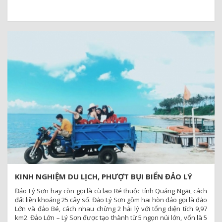
KINH NGHIỆM DU LỊCH, PHƯỢT BỤI BIỂN ĐẢO LÝ
SƠN – QUẢNG NGÃI
Đảo Lý Sơn hay còn gọi là cù lao Ré thuộc tỉnh Quảng Ngãi, cách
đất liền khoảng 25 cây số. Đảo Lý Sơn gồm hai hòn đảo gọi là đảo
Lớn và đảo Bé, cách nhau chừng 2 hải lý với tổng diện tích 9,97
km2. Đảo Lớn – Lý Sơn được tạo thành từ 5 ngọn núi lớn, vốn là 5