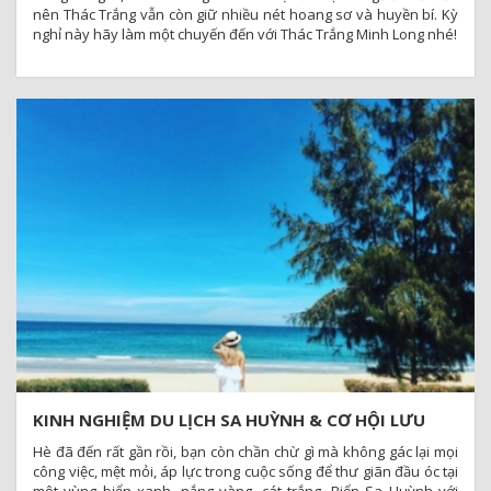
nên Thác Trắng vẫn còn giữ nhiều nét hoang sơ và huyền bí. Kỳ
nghỉ này hãy làm một chuyến đến với Thác Trắng Minh Long nhé!
KINH NGHIỆM DU LỊCH SA HUỲNH & CƠ HỘI LƯU
TRÚ TẠI SA HUỲNH RESORT GIÁ RẺ
Hè đã đến rất gần rồi, bạn còn chần chừ gì mà không gác lại mọi
công việc, mệt mỏi, áp lực trong cuộc sống để thư giãn đầu óc tại
một vùng biển xanh, nắng vàng, cát trắng. Biển Sa Huỳnh với