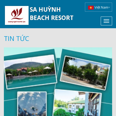
Việt Nam
SA HUỲNH
BEACH RESORT
Toggl
navig
TIN TỨC