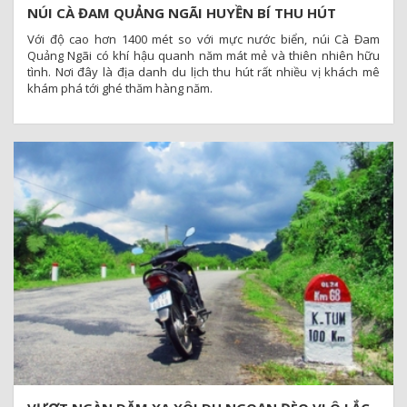
NÚI CÀ ĐAM QUẢNG NGÃI HUYỀN BÍ THU HÚT
NHỮNG NGƯỜI MÊ KHÁM PHÁ
Với độ cao hơn 1400 mét so với mực nước biển, núi Cà Đam
Quảng Ngãi có khí hậu quanh năm mát mẻ và thiên nhiên hữu
tình. Nơi đây là địa danh du lịch thu hút rất nhiều vị khách mê
khám phá tới ghé thăm hàng năm.