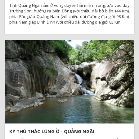
Tỉnh Quảng Ngãi nằm ở vùng duyên hải miền Trung, tựa vào dãy
Trường Sơn, hướng ra biển Đông (với chiều dài bờ biển 144 Km),
phía Bắc giáp Quảng Nam (với chiều dài đường địa giới 98 Km),
phía Nam giáp Bình Định (với chiều dài đường địa giới 83 Km)
KỲ THÚ THÁC LŨNG Ồ - QUẢNG NGÃI