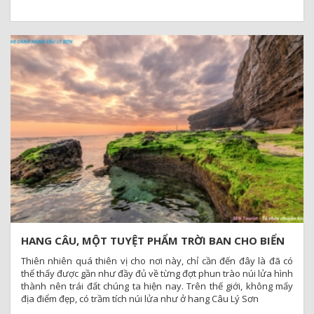
miệng của 1 núi lửa cũ
HANG CÂU, MỘT TUYỆT PHẨM TRỜI BAN CHO BIỂN
LÝ SƠN - QUẢNG NGÃI
Thiên nhiên quá thiên vị cho nơi này, chỉ cần đến đây là đã có
thể thấy được gần như đầy đủ về từng đợt phun trào núi lửa hình
thành nên trái đất chúng ta hiện nay. Trên thế giới, không mấy
địa điểm đẹp, có trầm tích núi lửa như ở hang Câu Lý Sơn