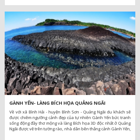
GÀNH YẾN- LÀNG BÍCH HỌA QUẢNG NGÃI
Về với xã Bình Hải - huyện Bình Sơn - Quảng Ngãi du khách sẽ
được chiêm ngưỡng cảnh đẹp của tự nhiên Gành Yến bức tranh
sống động đầy thơ mộng và làng Bích họa 3D độc nhất ở Quảng
Ngãi được vẽ trên tường rào, nhà dân bên thắng cảnh Gành Yến,
thôn Thanh Thủy, xã Bình Hải, miền trung và cả nước.