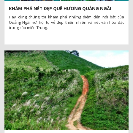
KHÁM PHÁ NÉT ĐẸP QUÊ HƯƠNG QUẢNG NGÃI
Hãy cùng chúng tôi khám phá những điểm đến nổi bật của
Quảng Ngãi nơi hội tụ vẻ đẹp thiên nhiên và nét văn hóa đặc
trưng của miền Trung.