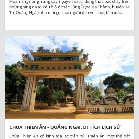
Mùa nắng nóng, rừng cây nguyên sinh, dòng thác bạc chảy trên
những tảng đá to kêu ồ ồ ở thác Lũng Ồ (xã Ba Thành, huyện Ba
Tơ, Quảng Ngãi) như mời gọi mọi người đến vui chơi, tắm mát.
CHÙA THIÊN ẤN - QUẢNG NGÃI, DI TÍCH LỊCH SỬ
CẤP QUỐC GIA
Chùa Thiên Ấn cổ kính tọa lạc trên núi Thiên Ấn, một thế đất