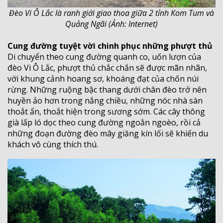
Đèo Vi Ô Lắc là ranh giới giao thoa giữa 2 tỉnh Kom Tum và
Quảng Ngãi (Ảnh: Internet)
Cung đường tuyệt vời chinh phục những phượt thủ
Di chuyển theo cung đường quanh co, uốn lượn của
đèo Vi Ô Lắc, phượt thủ chắc chắn sẽ được mãn nhãn,
với khung cảnh hoang sơ, khoáng đạt của chốn núi
rừng. Những ruộng bậc thang dưới chân đèo trở nên
huyền ảo hơn trong nắng chiều, những nóc nhà sàn
thoắt ẩn, thoắt hiện trong sương sớm. Các cây thông
già lấp ló dọc theo cung đường ngoằn ngoèo, rồi cả
những đoạn đường đèo mây giăng kín lối sẽ khiến du
khách vô cùng thích thú.