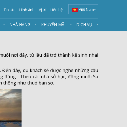
Việt Nam
Tin tức
Hình ảnh
Vị trí
Liên hệ
NHÀ HÀNG
KHUYẾN MÃI
DỊCH VỤ
ối nơi đây, từ lâu đã trở thành kế sinh nhai
. Đến đây, du khách sẽ được nghe những câu
g đồng... Theo các nhà sử học, đồng muối Sa
ền thống như thuở ban sơ.