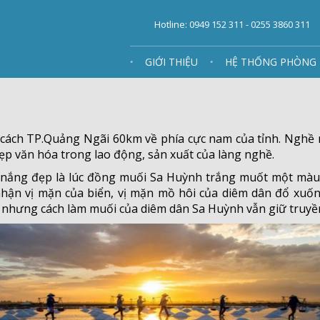
Hotline: 0949 152 311 - 0255 3860 311
GIỚI THIỆU
HỆ THỐNG PHÒNG
cách TP.Quảng Ngãi 60km về phía cực nam của tỉnh. Nghề mu
ẹp văn hóa trong lao động, sản xuất của làng nghề.
 nắng đẹp là lúc đồng muối Sa Huỳnh trắng muốt một màu
hận vị mặn của biển, vị mặn mồ hôi của diêm dân đổ xuốn
m, nhưng cách làm muối của diêm dân Sa Huỳnh vẫn giữ truy