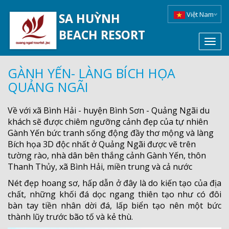
Việt Nam
SA HUỲNH
BEACH RESORT
Toggl
navig
GÀNH YẾN- LÀNG BÍCH HỌA
QUẢNG NGÃI
Về với xã Bình Hải - huyện Bình Sơn - Quảng Ngãi du
khách sẽ được chiêm ngưỡng cảnh đẹp của tự nhiên
Gành Yến bức tranh sống động đầy thơ mộng và làng
Bích họa 3D độc nhất ở Quảng Ngãi được vẽ trên
tường rào, nhà dân bên thắng cảnh Gành Yến, thôn
Thanh Thủy, xã Bình Hải, miền trung và cả nước
Nét đẹp hoang sơ, hấp dẫn ở đây là do kiến tạo của địa
chất, những khối đá dọc ngang thiên tạo như có đôi
bàn tay tiền nhân dời đá, lấp biển tạo nên một bức
thành lũy trước bão tố và kẻ thù.