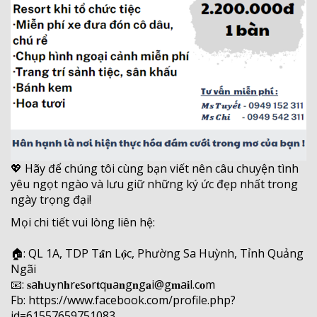
💖
Hãy để chúng tôi cùng bạn viết nên câu chuyện tình
yêu ngọt ngào và lưu giữ những ký ức đẹp nhất trong
ngày trọng đại!
Mọi chi tiết vui lòng liên hệ:
🏠
: QL 1A, TDP T
𝐚
̂́n L
𝐨
̣̂c, Phường Sa Huỳnh, Tỉnh Quảng
Ngãi
📧
:
𝐬
a
𝐡
u
𝐲
n
𝐡
r
𝐞
s
𝐨
r
𝐭
q
𝐮
a
𝐧
g
𝐧
g
𝐚
i@g
𝐦
a
𝐢
l.c
𝐨
m
Fb: https://www.facebook.com/profile.php?
id=61557659751083