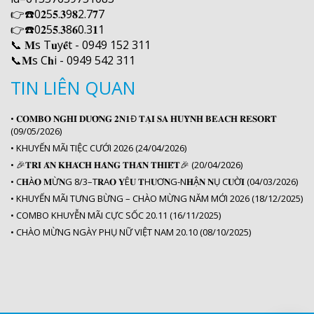
👉☎️
0
𝟐
5
𝟓
.
𝟑
9
𝟖
2.7
𝟕
7
👉☎️
0
𝟐
5
𝟓
.
𝟑
8
𝟔
0.3
𝟏
1
📞
𝐌
s T
𝐮
y
𝐞
̂́t - 0949 152 311
📞
𝐌
s C
𝐡
i - 0949 542 311
TIN LIÊN QUAN
•
𝐂𝐎𝐌𝐁𝐎 𝐍𝐆𝐇𝐈̉ 𝐃𝐔̛𝐎̛̃𝐍𝐆 𝟐𝐍𝟏Đ 𝐓𝐀̣𝐈 𝐒𝐀 𝐇𝐔𝐘̀𝐍𝐇 𝐁𝐄𝐀𝐂𝐇 𝐑𝐄𝐒𝐎𝐑𝐓
(09/05/2026)
•
KHUYẾN MÃI TIỆC CƯỚI 2026 (24/04/2026)
•
🎉𝐓𝐑𝐈 𝐀̂𝐍 𝐊𝐇𝐀́𝐂𝐇 𝐇𝐀̀𝐍𝐆 𝐓𝐇𝐀̂𝐍 𝐓𝐇𝐈𝐄̂́𝐓️🎉 (20/04/2026)
•
C𝐇À𝐎 𝐌Ừ𝐍G 8/3–T𝐑A𝐎 𝐘Ê𝐔 𝐓H𝐔̛Ơ𝐍G-N𝐇Ậ𝐍 𝐍Ụ C𝐔̛Ờ𝐈 (04/03/2026)
•
KHUYẾN MÃI TƯNG BỪNG – CHÀO MỪNG NĂM MỚI 2026 (18/12/2025)
•
COMBO KHUYỄN MÃI CỰC SỐC 20.11 (16/11/2025)
•
CHÀO MỪNG NGÀY PHỤ NỮ VIỆT NAM 20.10 (08/10/2025)