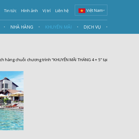
Việt Nam
Tin tức
Hình ảnh
Vị trí
Liên hệ
NHÀ HÀNG
KHUYẾN MÃI
DỊCH VỤ
ách hàng chuỗi chương trình “KHUYẾN MÃI THÁNG 4 + 5” tại