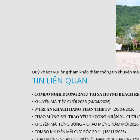
Quý khách vui lòng tham khảo thêm thông tin khuyến mãi 
TIN LIÊN QUAN
•
𝐂𝐎𝐌𝐁𝐎 𝐍𝐆𝐇𝐈̉ 𝐃𝐔̛𝐎̛̃𝐍𝐆 𝟐𝐍𝟏Đ 𝐓𝐀̣𝐈 𝐒𝐀 𝐇𝐔𝐘̀𝐍𝐇 𝐁𝐄𝐀𝐂𝐇
•
KHUYẾN MÃI TIỆC CƯỚI 2026 (24/04/2026)
•
🎉𝐓𝐑𝐈 𝐀̂𝐍 𝐊𝐇𝐀́𝐂𝐇 𝐇𝐀̀𝐍𝐆 𝐓𝐇𝐀̂𝐍 𝐓𝐇𝐈𝐄̂́𝐓️🎉 (20/04/2026)
•
C𝐇À𝐎 𝐌Ừ𝐍G 8/3–T𝐑A𝐎 𝐘Ê𝐔 𝐓H𝐔̛Ơ𝐍G-N𝐇Ậ𝐍 𝐍Ụ C𝐔̛Ờ𝐈 
•
KHUYẾN MÃI TƯNG BỪNG – CHÀO MỪNG NĂM MỚI 2026 (
•
COMBO KHUYỄN MÃI CỰC SỐC 20.11 (16/11/2025)
•
CHÀO MỪNG NGÀY PHỤ NỮ VIỆT NAM 20.10 (08/10/2025)