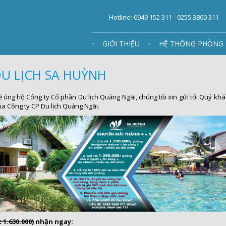
Hotline: 0949 152 311 - 0255 3860 311
GIỚI THIỆU
HỆ THỐNG PHÒNG
DU LỊCH SA HUỲNH
ẽ ủng hộ Công ty Cổ phần Du lịch Quảng Ngãi, chúng tôi xin gửi tới Quý kh
a Công ty CP Du lịch Quảng Ngãi.
 1.630.000)
nhận ngay: