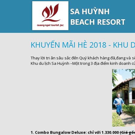
SA HUỲNH
BEACH RESORT
KHUYẾN MÃI HÈ 2018 - KHU 
Thay lời tri ân sâu sắc đến Quý khách hàng đã,đang và s
Khu du lịch Sa Huỳnh –Một trong 3 địa điểm kinh doanh củ
1. Combo Bungalow Deluxe: chỉ với 1.330.000
(Giá gốc