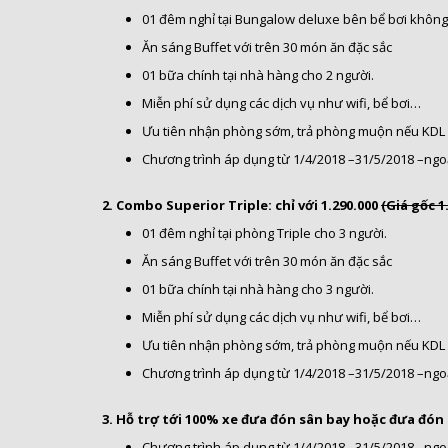
01 đêm nghỉ tại Bungalow deluxe bên bể bơi không
Ăn sáng Buffet với trên 30 món ăn đặc sắc
01 bữa chính tại nhà hàng cho 2 người.
Miễn phí sử dụng các dịch vụ như wifi, bể bơi…
Ưu tiên nhận phòng sớm, trả phòng muộn nếu KDL
Chương trình áp dụng từ 1/4/2018 –31/5/2018 –ngoại
2. Combo Superior Triple: chỉ với 1.290.000
(Giá gốc 1
01 đêm nghỉ tại phòng Triple cho 3 người.
Ăn sáng Buffet với trên 30 món ăn đặc sắc
01 bữa chính tại nhà hàng cho 3 người.
Miễn phí sử dụng các dịch vụ như wifi, bể bơi…
Ưu tiên nhận phòng sớm, trả phòng muộn nếu KDL
Chương trình áp dụng từ 1/4/2018 –31/5/2018 –ngoại
3. Hỗ trợ tới 100% xe đưa đón sân bay hoặc đưa đó
Chương trình áp dụng từ 1/4/2018 –31/5/2018 –ngoại