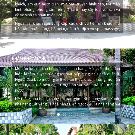
khách, ấm đun nước điện, minibar, truyền hình cáp, tivi màn
hình phẳng, phòng tắm riêng đi kèm máy sấy tóc, vòi sen và
đồ vệ sinh cá nhân miễn phí.
Ngoài ra, khách sạn cung cấp các dịch vụ tiện ích khác như
bồn tắm nước nóng, hồ bơi ngoài trời, dịch vụ spa, massage,
phòng tắm hơi, dịch vụ phòng 24 giờ, dịch vụ giặt là, dịch vụ
làm đẹp.
KHÁM PHÁ ẨM THỰC
Món ăn luôn là linh hồn của các nhà hàng. Mỗi cuốn thực đơn
luôn là tâm huyết của người đầu bếp cũng như nhà quản lí.
Người đầu bếp muốn giới thiệu tới thực khách những món ăn
thơm ngon, thể hiện đặc trưng bản sắc văn hoá của mỗi đất
nước.
Hệ thống nhà hàng chúng tôi bao gồm: Nhà hàng Sóng Xanh,
nhà hàng Cát Vàng và nhà hàng Biển Ngọc đều là nhà hàng hải
sản mang phong cách đặc trưng của Biển. Với hàng trăm món
ăn độc đáo, và mỗi món ăn là một hương vị riêng biệt. Từ
những món ăn có từ ngàn năm xưa, tới những món ăn hiên
đại luôn mang đến hương vị thơm ngon quyến rũ thực khách.
VUI CHƠI & GIẢI TRÍ