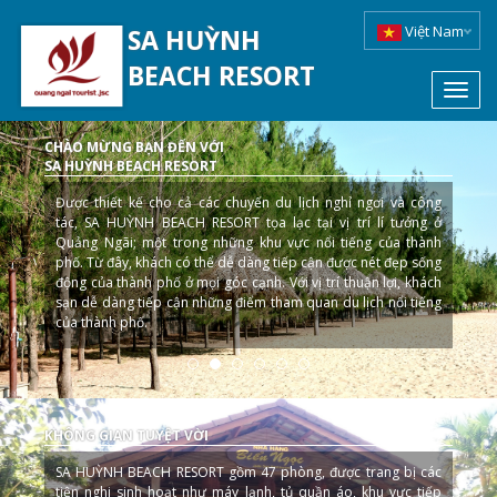
Việt Nam
SA HUỲNH
BEACH RESORT
Toggl
navig
CHÀO MỪNG BẠN ĐẾN VỚI
SA HUỲNH BEACH RESORT
Được thiết kế cho cả các chuyến du lịch nghỉ ngơi và công
tác, SA HUỲNH BEACH RESORT tọa lạc tại vị trí lí tưởng ở
Quảng Ngãi; một trong những khu vực nổi tiếng của thành
phố. Từ đây, khách có thể dễ dàng tiếp cận được nét đẹp sống
động của thành phố ở mọi góc cạnh. Với vị trí thuận lợi, khách
sạn dễ dàng tiếp cận những điểm tham quan du lịch nổi tiếng
của thành phố.
KHÔNG GIAN TUYỆT VỜI
SA HUỲNH BEACH RESORT gồm 47 phòng, được trang bị các
tiện nghi sinh hoạt như máy lạnh, tủ quần áo, khu vực tiếp